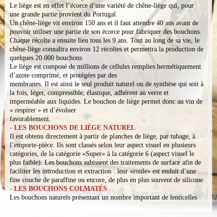
Le liège est en effet l’écorce d’une variété de chêne-liège qui, pour
une grande partie provient du Portugal.
Un chêne-liège vit environ 150 ans et il faut attendre 40 ans avant de
pouvoir utiliser une partie de son écorce pour fabriquer des bouchons.
Chaque récolte a ensuite lieu tous les 9 ans. Tout au long de sa vie, le
chêne-liège connaîtra environ 12 récoltes et permettra la production de
quelques 20 000 bouchons.
Le liège est composé de millions de cellules remplies hermétiquement
d’azote comprimé, et protégées par des
membranes. Il est ainsi le seul produit naturel ou de synthèse qui soit à
la fois, léger, compressible, élastique, adhérent au verre et
imperméable aux liquides. Le bouchon de liège permet donc au vin de
« respirer » et d’évoluer
favorablement.
- LES BOUCHONS DE LIÈGE NATUREL
Il est obtenu directement à partir de planches de liège, par tubage, à
l’emporte-pièce. Ils sont classés selon leur aspect visuel en plusieurs
catégories, de la catégorie «Super» à la catégorie 6 (aspect visuel le
plus faible). Les bouchons subissent des traitements de surface afin de
faciliter les introduction et extraction : leur «roule» est enduit d’une
fine couche de paraffine ou encore, de plus en plus souvent de silicone.
- LES BOUCHONS COLMATÉS
Les bouchons naturels présentant un nombre important de lenticelles
sont soumis à une opération de colmatage qui consiste à obturer ces
dernières avec un mélange de colle et de poudre de liège. Ces