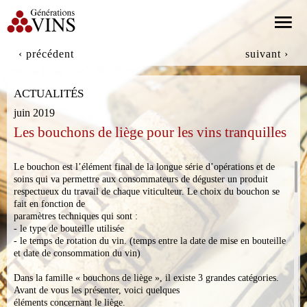
Aller au contenu principal
‹ précédent
suivant ›
ACTUALITÉS
ACTUALITÉS
LES PROPRIÉTÉS
juin 2019
Les bouchons de liège pour les vins tranquilles
LES VINS
Pages
Le bouchon est l’élément final de la longue série d’opérations et de
LE COMITÉ D'EXPERTS
soins qui va permettre aux consommateurs de déguster un produit
respectueux du travail de chaque viticulteur. Le choix du bouchon se
fait en fonction de
GALERIE PHOTO
paramètres techniques qui sont :
- le type de bouteille utilisée
- le temps de rotation du vin. (temps entre la date de mise en bouteille
CONTACT
et date de consommation du vin)
Dans la famille « bouchons de liège », il existe 3 grandes catégories.
Avant de vous les présenter, voici quelques
éléments concernant le liège.