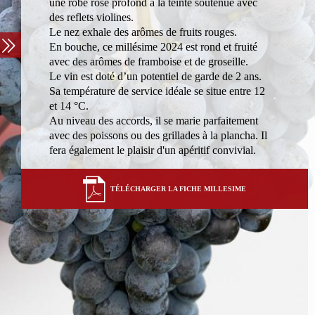
une robe rose profond à la teinte soutenue avec
des reflets violines.
Le nez exhale des arômes de fruits rouges.
En bouche, ce millésime 2024 est rond et fruité
avec des arômes de framboise et de groseille.
Le vin est doté d’un potentiel de garde de 2 ans.
Sa température de service idéale se situe entre 12
et 14 °C.
Au niveau des accords, il se marie parfaitement
avec des poissons ou des grillades à la plancha. Il
fera également le plaisir d'un apéritif convivial.
TÉLÉCHARGER LA FICHE MILLESIME