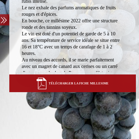
rubis intense.
Le nez exhale des parfums aromatiques de fruits
rouges et d'épices.
En bouche, ce millésime 2022 offre une structure
ronde et des tannins soyeux.
Le vin est doté d'un potentiel de garde de 5 à 10
ans. Sa température de service idéale se situe entre
16 et 18°C avec un temps de carafage de 1 à 2
heures.
Au niveau des accords, il se marie parfaitement
avec un magret de canard aux cerises ou un carré
d'agneau aux herbes de Provence, un filet mignon
de boeuf avec une sauce au vin rouge ou encore
TÉLÉCHARGER LA FICHE MILLESIME
des cèpes poêlés.